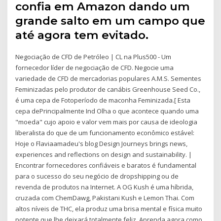
confia em Amazon dando um
grande salto em um campo que
até agora tem evitado.
Negociação de CFD de Petróleo | CL na Plus500 - Um
fornecedor líder de negociação de CFD. Negocie uma
variedade de CFD de mercadorias populares A.M.S. Sementes
Feminizadas pelo produtor de canábis Greenhouse Seed Co.,
é uma cepa de Fotoperíodo de maconha Feminizada.[ Esta
cepa dePrincipalmente Ind Olha o que acontece quando uma
"moeda" cujo apoio e valor vem mais por causa de ideologia
liberalista do que de um funcionamento econômico estável:
Hoje o Flaviaamadeu's blog Design Journeys brings news,
experiences and reflections on design and sustainability. |
Encontrar fornecedores confiáveis e baratos é fundamental
para o sucesso do seu negócio de dropshipping ou de
revenda de produtos na Internet. A OG Kush é uma híbrida,
cruzada com ChemDawg, Pakistani Kush e Lemon Thai. Com
altos níveis de THC, ela produz uma brisa mental e física muito
potente que lhe deixará totalmente feliz. Aprenda agora como