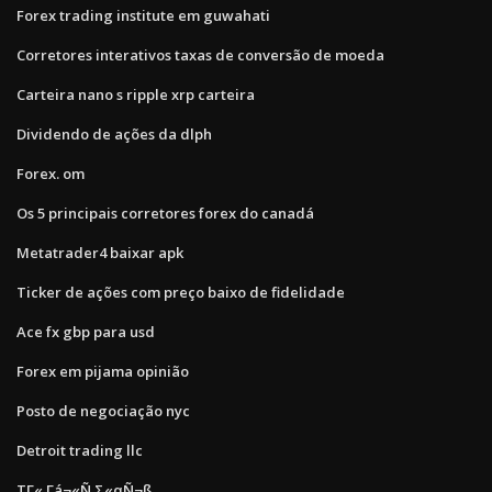
Forex trading institute em guwahati
Corretores interativos taxas de conversão de moeda
Carteira nano s ripple xrp carteira
Dividendo de ações da dlph
Forex. om
Os 5 principais corretores forex do canadá
Metatrader4 baixar apk
Ticker de ações com preço baixo de fidelidade
Ace fx gbp para usd
Forex em pijama opinião
Posto de negociação nyc
Detroit trading llc
ΤΓ« Γá¬«Ñ Σ«αÑ¬ß